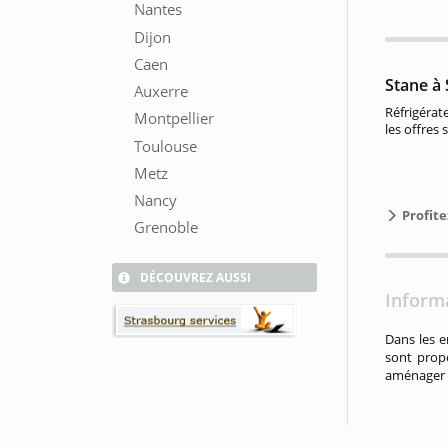
Stane à
Réfrigérat
les offres 
Profite
DÉCOUVREZ AUSSI
Inform
Dans les e
sont prop
aménager v