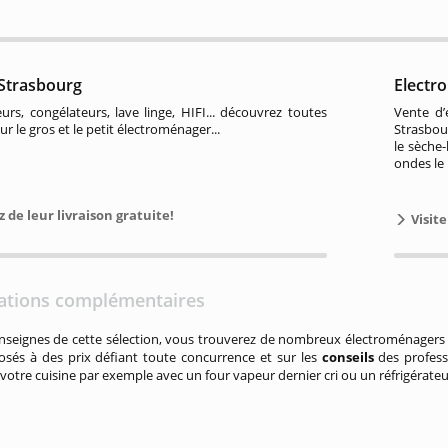
 Strasbourg
Electr
eurs, congélateurs, lave linge, HIFI... découvrez toutes
Vente d’
sur le gros et le petit électroménager...
Strasbour
le sèche-
ondes le
z de leur livraison gratuite!
Visite
ations complémentaires
nseignes de cette sélection, vous trouverez de nombreux électroménagers 
osés à des prix défiant toute concurrence et sur les
conseils
des profess
otre cuisine par exemple avec un four vapeur dernier cri ou un réfrigérateu