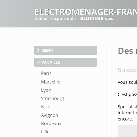
ELECTROMENAGER-FRA
Des 
MENU
PAR VILLE
Strasb
Vous sou
C'est po
Spécialis
internet 
encore.